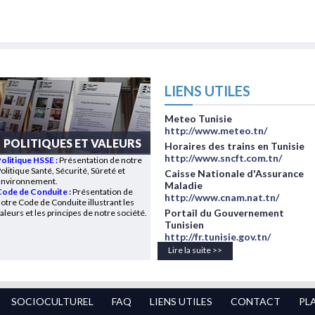
LIENS UTILES
Meteo Tunisie
http://www.meteo.tn/
POLITIQUES ET VALEURS
Horaires des trains en Tunisie
http://www.sncft.com.tn/
Politique HSSE
:
Présentation de notre
olitique Santé, Sécurité, Sûreté et
Caisse Nationale d'Assurance
Environnement.
Maladie
ode de Conduite :
Présentation de
http://www.cnam.nat.tn/
otre Code de Conduite illustrant les
Portail du Gouvernement
aleurs et les principes de notre société.
Tunisien
http://fr.tunisie.gov.tn/
Lire la suite >>
SOCIOCULTUREL
FAQ
LIENS UTILES
CONTACT
PL