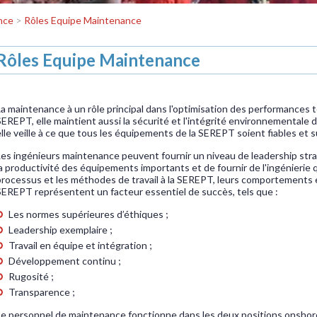
nce
>
Rôles Equipe Maintenance
Rôles Equipe Maintenance
La maintenance à un rôle principal dans l'optimisation des performances t
SEREPT, elle maintient aussi la sécurité et l'intégrité environnementale d
elle veille à ce que tous les équipements de la SEREPT soient fiables et s
Les ingénieurs maintenance peuvent fournir un niveau de leadership str
la productivité des équipements importants et de fournir de l'ingénierie 
processus et les méthodes de travail à la SEREPT, leurs comportements et
SEREPT représentent un facteur essentiel de succès, tels que :
Les normes supérieures d’éthiques ;
Leadership exemplaire ;
Travail en équipe et intégration ;
Développement continu ;
Rugosité ;
Transparence ;
Le personnel de maintenance fonctionne dans les deux positions onshore