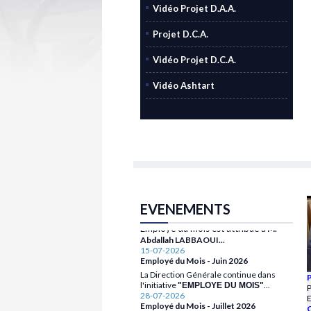
Vidéo Projet D.A.A.
Projet D.C.A.
Vidéo Projet D.C.A.
Vidéo Ashtart
28-07-2026
Employé du Mois - Juillet 2026
Pour le mois de Juillet 2026, le prix
EVENEMENTS
Employé du mois est attribué à
M.
.
Abdallah LABBAOUI..
15-07-2026
Employé du Mois - Juin 2026
La Direction Générale continue dans
l'initiative
...
"EMPLOYE DU MOIS"
28-07-2026
P
Employé du Mois - Juillet 2026
28-07-2026
Pour le mois de Juillet 2026, le prix
C