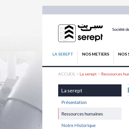
LA SEREPT
NOS METIERS
NOS 
ACCUEIL
>
La serept
>
Ressources hu
La serept
Présentation
Ressources humaines
Notre Historique