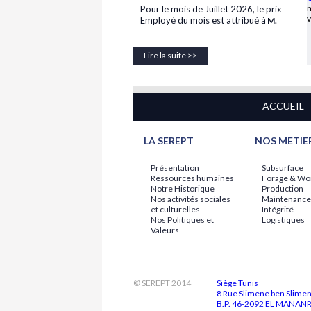
Employé du Mois - Juillet 2026
Employé du mois est attribué à
M.
n
Pour le mois de Juillet 2026, le prix
.
Abdallah LABBAOUI..
v
Employé du mois est attribué à
M.
15-07-2026
.
Employé du Mois - Juin 2026
Abdallah LABBAOUI..
15-07-2026
La Direction Générale continue dans
Lire la suite >>
Employé du Mois - Juin 2026
l'initiative
...
"EMPLOYE DU MOIS"
La Direction Générale continue dans
l'initiative
...
"EMPLOYE DU MOIS"
28-07-2026
Employé du Mois - Juillet 2026
ACCUEIL
Pour le mois de Juillet 2026, le prix
Employé du mois est attribué à
M.
LA SEREPT
.
NOS METIE
Abdallah LABBAOUI..
15-07-2026
Employé du Mois - Juin 2026
Présentation
Subsurface
La Direction Générale continue dans
Ressources humaines
Forage & Wo
l'initiative
...
"EMPLOYE DU MOIS"
Notre Historique
Production
Nos activités sociales
Maintenance
et culturelles
Intégrité
Nos Politiques et
Logistiques
Valeurs
© SEREPT 2014
Siège Tunis
8 Rue Slimene ben Slime
B.P. 46-2092 EL MANANR 