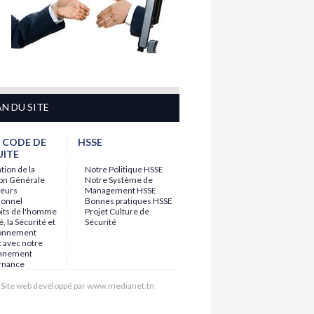
AN DU SITE
 CODE DE
HSSE
ITE
tion de la
Notre Politique HSSE
ion Générale
Notre Système de
leurs
Management HSSE
sonnel
Bonnes pratiques HSSE
oits de l'homme
Projet Culture de
é, la Sécurité et
Sécurité
ronnement
 avec notre
onnement
rnance
Site web devéloppé par www.medianet.tn