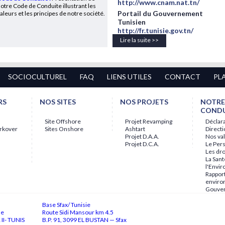
http://www.cnam.nat.tn/
otre Code de Conduite illustrant les
Portail du Gouvernement
aleurs et les principes de notre société.
Tunisien
http://fr.tunisie.gov.tn/
Lire la suite >>
SOCIOCULTUREL
FAQ
LIENS UTILES
CONTACT
PL
RS
NOS SITES
NOS PROJETS
NOTRE
CONDU
Site Offshore
Projet Revamping
Déclara
rkover
Sites Onshore
Ashtart
Direct
Projet D.A.A.
Nos va
Projet D.C.A.
Le Per
Les dr
La Sant
l'Envi
Rapport
envir
Gouve
Base Sfax/ Tunisie
ne
Route Sidi Mansour km 4.5
II- TUNIS
B.P. 91, 3099 EL BUSTAN — Sfax