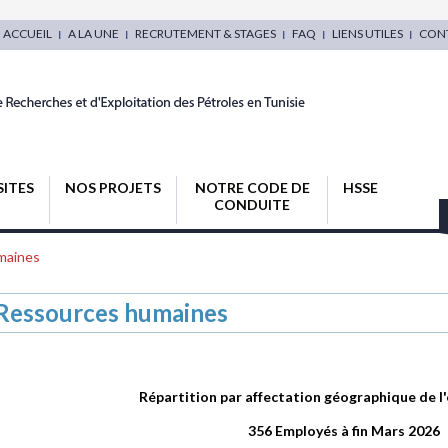
ACCUEIL
A LA UNE
RECRUTEMENT & STAGES
FAQ
LIENS UTILES
CON
SITES
NOS PROJETS
NOTRE CODE DE
HSSE
CONDUITE
maines
Ressources humaines
Répartition par affectation géographique de l
356 Employés à fin Mars 2026