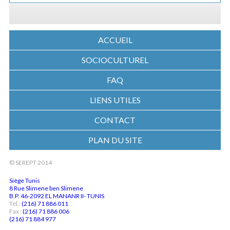
ACCUEIL
SOCIOCULTUREL
FAQ
LIENS UTILES
CONTACT
PLAN DU SITE
© SEREPT 2014
Siège Tunis
8 Rue Slimene ben Slimene
B.P. 46-2092 EL MANANR II- TUNIS
Tél.:
(216) 71 886 011
Fax :
(216) 71 886 006
(216) 71 884 977