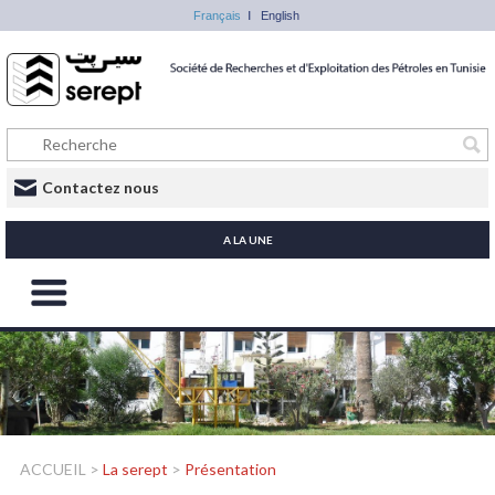
Français
English
Contactez nous
A LA UNE
ACCUEIL
>
La serept
>
Présentation