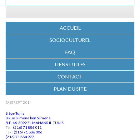
ACCUEIL
SOCIOCULTUREL
FAQ
LIENS UTILES
CONTACT
PLAN DU SITE
© SEREPT 2014
Siège Tunis
8 Rue Slimene ben Slimene
B.P. 46-2092 EL MANANR II- TUNIS
Tél.:
(216) 71 886 011
Fax :
(216) 71 886 006
(216) 71 884 977