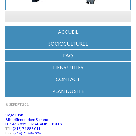
ACCUEIL
SOCIOCULTUREL
FAQ
LIENS UTILES
CONTACT
PLAN DU SITE
© SEREPT 2014
Siège Tunis
8 Rue Slimene ben Slimene
B.P. 46-2092 EL MANANR II- TUNIS
Tél.:
(216) 71 886 011
Fax :
(216) 71 886 006