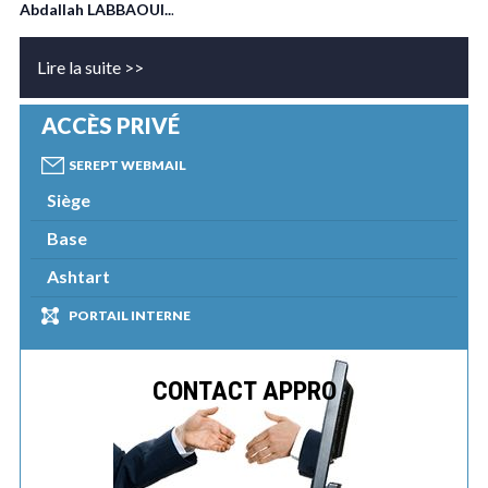
Abdallah LABBAOUI..
.
Lire la suite >>
ACCÈS PRIVÉ
SEREPT WEBMAIL
Siège
Base
Ashtart
PORTAIL INTERNE
CONTACT APPRO