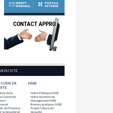
SEREPT
PORTAIL
WEBMAIL
INTERNE
CONTACT APPRO
AN DU SITE
 CODE DE
HSSE
ITE
tion de la
Notre Politique HSSE
ion Générale
Notre Système de
leurs
Management HSSE
sonnel
Bonnes pratiques HSSE
oits de l'homme
Projet Culture de
é, la Sécurité et
Sécurité