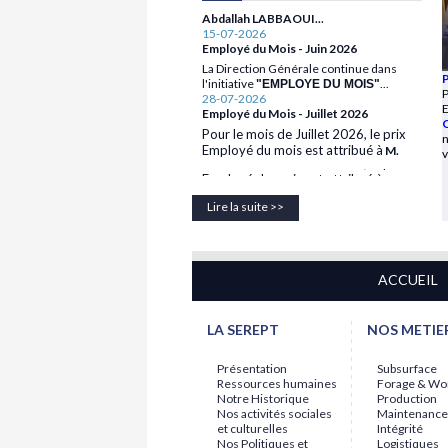
Employé du Mois - Juin 2026
La Direction Générale continue dans
l'initiative
...
"EMPLOYE DU MOIS"
28-07-2026
Employé du Mois - Juillet 2026
28-07-2026
P
Pour le mois de Juillet 2026, le prix
Employé du Mois - Juillet 2026
Employé du mois est attribué à
M.
C
Pour le mois de Juillet 2026, le prix
.
Abdallah LABBAOUI..
n
Employé du mois est attribué à
M.
15-07-2026
v
.
Abdallah LABBAOUI..
Employé du Mois - Juin 2026
15-07-2026
La Direction Générale continue dans
Employé du Mois - Juin 2026
l'initiative
...
"EMPLOYE DU MOIS"
Lire la suite >>
La Direction Générale continue dans
l'initiative
...
"EMPLOYE DU MOIS"
28-07-2026
Employé du Mois - Juillet 2026
Pour le mois de Juillet 2026, le prix
ACCUEIL
Employé du mois est attribué à
M.
.
Abdallah LABBAOUI..
15-07-2026
LA SEREPT
NOS METIE
Employé du Mois - Juin 2026
La Direction Générale continue dans
Présentation
Subsurface
l'initiative
...
"EMPLOYE DU MOIS"
Ressources humaines
Forage & Wo
Notre Historique
Production
Nos activités sociales
Maintenance
et culturelles
Intégrité
Nos Politiques et
Logistiques