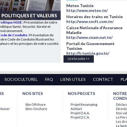
Meteo Tunisie
http://www.meteo.tn/
POLITIQUES ET VALEURS
Horaires des trains en Tunisie
http://www.sncft.com.tn/
Politique HSSE
:
Présentation de notre
olitique Santé, Sécurité, Sûreté et
Caisse Nationale d'Assurance
Environnement.
Maladie
ode de Conduite :
Présentation de
http://www.cnam.nat.tn/
otre Code de Conduite illustrant les
Portail du Gouvernement
aleurs et les principes de notre société.
Tunisien
http://fr.tunisie.gov.tn/
Lire la suite >>
SOCIOCULTUREL
FAQ
LIENS UTILES
CONTACT
PL
RS
NOS SITES
NOS PROJETS
NOTRE
CONDU
Site Offshore
Projet Revamping
Déclara
rkover
Sites Onshore
Ashtart
Direct
Projet D.A.A.
Nos va
Projet D.C.A.
Le Per
Les dr
La Sant