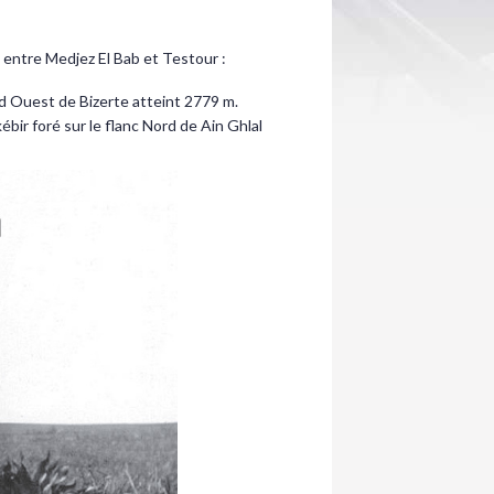
n entre Medjez El Bab et Testour :
rd Ouest de Bizerte atteint 2779 m.
lkébir foré sur le flanc Nord de Ain Ghlal