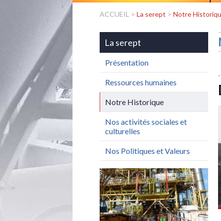
ACCUEIL
>
La serept
>
Notre Historiq
La serept
Présentation
Ressources humaines
Notre Historique
Nos activités sociales et
culturelles
Nos Politiques et Valeurs