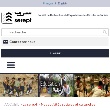
Français
English
Contactez nous
A LA UNE
ACCUEIL
>
La serept
>
Nos activités sociales et culturelles