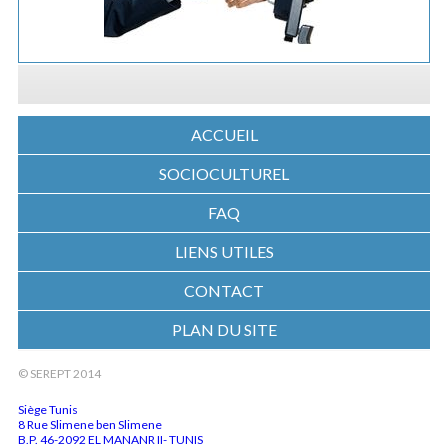
ACCUEIL
SOCIOCULTUREL
FAQ
LIENS UTILES
CONTACT
PLAN DU SITE
© SEREPT 2014
Siège Tunis
8 Rue Slimene ben Slimene
B.P. 46-2092 EL MANANR II- TUNIS