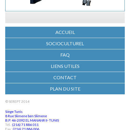
ACCUEIL
SOCIOCULTUREL
FAQ
LIENS UTILES
CONTACT
PLAN DU SITE
© SEREPT 2014
Siège Tunis
8 Rue Slimene ben Slimene
B.P. 46-2092 EL MANANR II- TUNIS
Tél.:
(216) 71 886 011
Fax :
(216) 71 886 006