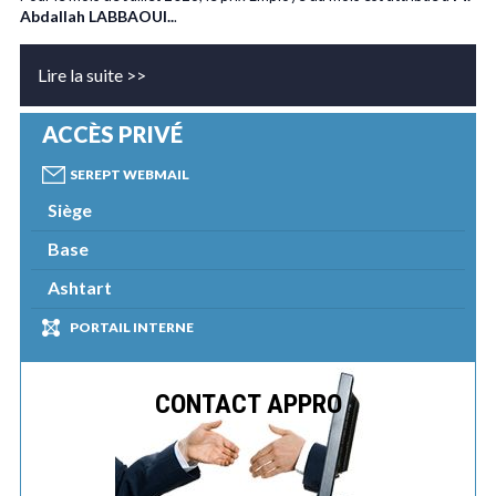
Abdallah LABBAOUI..
.
Lire la suite >>
ACCÈS PRIVÉ
SEREPT WEBMAIL
Siège
Base
Ashtart
PORTAIL INTERNE
CONTACT APPRO