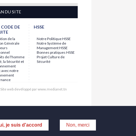
AN DU SITE
 CODE DE
HSSE
ITE
tion de la
Notre Politique HSSE
ion Générale
Notre Système de
leurs
Management HSSE
sonnel
Bonnes pratiques HSSE
oits de l'homme
Projet Culture de
é, la Sécurité et
Sécurité
ronnement
 avec notre
onnement
rnance
Site web devéloppé par www.medianet.tn
i, je suis d'accord
Non, merci
Suivez nous sur