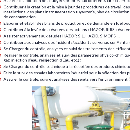
Assurer l’élaboration des budgets propres aux différents circuits Proc
Contribuer à la création et la mise à jour des procédures de travail, d
installations, des plans instrumentation tuyauterie, plan de circulation
de consommation, ...
Elaborer et établir des bilans de production et de demande en fuel pour 
Contribuer à la levée des réserves des actions : HAZOP, RIRS, réserve 
Assister activement aux études HAZOP, SIL, HAZID, SIMOPS …
Contribuer aux analyses des incidents/accidents survenus sur Ashtart
Se Charger du contrôle, analyses et suivi des traitements des effluents
Réaliser le contrôle, analyses et suivi des paramètres physico-chimiqu
gaz, injection d’eau, réinjection d’Eau, etc.) ;
Se Charger du contrôle technique à la réception des produits chimique
Faire le suivi des essaies laboratoires industriel pour la sélection des 
Assurer le contrôle, suivi et analyses des rejets vers l’environnement (a