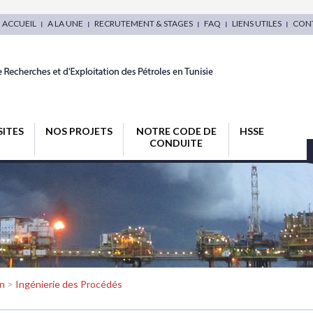
ACCUEIL
A LA UNE
RECRUTEMENT & STAGES
FAQ
LIENS UTILES
CON
SITES
NOS PROJETS
NOTRE CODE DE
HSSE
CONDUITE
n
>
Ingénierie des Procédés