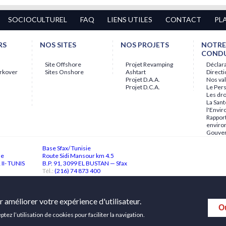
SOCIOCULTUREL
FAQ
LIENS UTILES
CONTACT
PL
RS
NOS SITES
NOS PROJETS
NOTRE
CONDU
Site Offshore
Projet Revamping
Déclara
rkover
Sites Onshore
Ashtart
Direct
Projet D.A.A.
Nos va
Projet D.C.A.
Le Per
Les dr
La Sant
l'Envi
Rapport
envir
Gouve
Base Sfax/ Tunisie
ne
Route Sidi Mansour km 4.5
II- TUNIS
B.P. 91, 3099 EL BUSTAN — Sfax
Tél.:
(216) 74 873 400
Fax :
(216) 74 874 102
r améliorer votre expérience d'utilisateur.
Ou
tez l’utilisation de cookies pour faciliter la navigation.