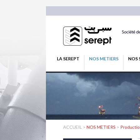
LA SEREPT
NOS METIERS
NOS 
ACCUEIL
>
NOS METIERS
>
Productio