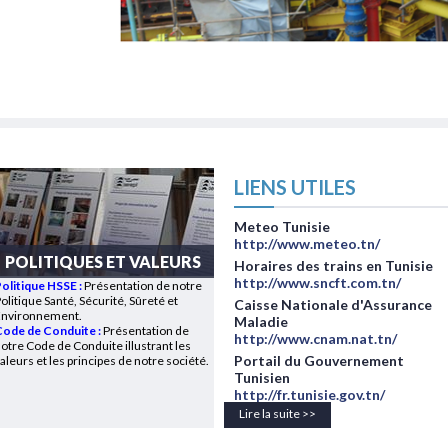
LIENS UTILES
Meteo Tunisie
http://www.meteo.tn/
POLITIQUES ET VALEURS
Horaires des trains en Tunisie
http://www.sncft.com.tn/
Politique HSSE
:
Présentation de notre
olitique Santé, Sécurité, Sûreté et
Caisse Nationale d'Assurance
Environnement.
Maladie
ode de Conduite :
Présentation de
http://www.cnam.nat.tn/
otre Code de Conduite illustrant les
Portail du Gouvernement
aleurs et les principes de notre société.
Tunisien
http://fr.tunisie.gov.tn/
Lire la suite >>