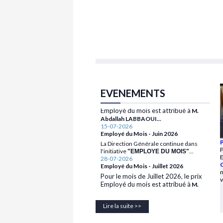
28-07-2026
Employé du Mois - Juillet 2026
Pour le mois de Juillet 2026, le prix
EVENEMENTS
Employé du mois est attribué à
M.
.
Abdallah LABBAOUI..
15-07-2026
Employé du Mois - Juin 2026
La Direction Générale continue dans
l'initiative
...
"EMPLOYE DU MOIS"
28-07-2026
Employé du Mois - Juillet 2026
P
28-07-2026
Pour le mois de Juillet 2026, le prix
Employé du Mois - Juillet 2026
C
Employé du mois est attribué à
M.
Pour le mois de Juillet 2026, le prix
n
.
Abdallah LABBAOUI..
Employé du mois est attribué à
v
M.
15-07-2026
.
Abdallah LABBAOUI..
Employé du Mois - Juin 2026
15-07-2026
La Direction Générale continue dans
Employé du Mois - Juin 2026
l'initiative
Lire la suite >>
...
"EMPLOYE DU MOIS"
La Direction Générale continue dans
l'initiative
...
"EMPLOYE DU MOIS"