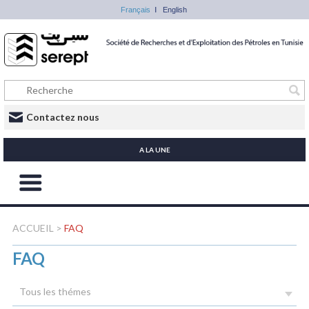
Français
English
Contactez nous
A LA UNE
ACCUEIL
>
FAQ
FAQ
Tous les thémes