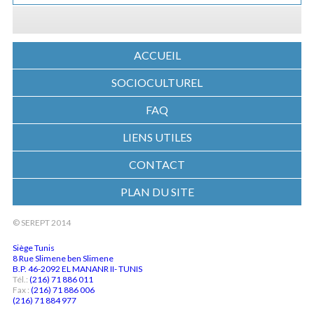
ACCUEIL
SOCIOCULTUREL
FAQ
LIENS UTILES
CONTACT
PLAN DU SITE
© SEREPT 2014
Siège Tunis
8 Rue Slimene ben Slimene
B.P. 46-2092 EL MANANR II- TUNIS
Tél.:
(216) 71 886 011
Fax :
(216) 71 886 006
(216) 71 884 977