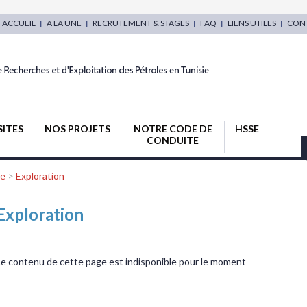
ACCUEIL
A LA UNE
RECRUTEMENT & STAGES
FAQ
LIENS UTILES
CON
SITES
NOS PROJETS
NOTRE CODE DE
HSSE
CONDUITE
ce
>
Exploration
Exploration
Le contenu de cette page est indisponible pour le moment