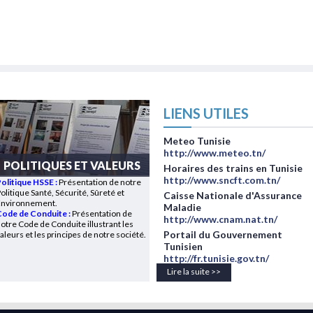
LIENS UTILES
Meteo Tunisie
http://www.meteo.tn/
POLITIQUES ET VALEURS
Horaires des trains en Tunisie
http://www.sncft.com.tn/
Politique HSSE
:
Présentation de notre
olitique Santé, Sécurité, Sûreté et
Caisse Nationale d'Assurance
Environnement.
Maladie
ode de Conduite :
Présentation de
http://www.cnam.nat.tn/
otre Code de Conduite illustrant les
Portail du Gouvernement
aleurs et les principes de notre société.
Tunisien
http://fr.tunisie.gov.tn/
Lire la suite >>