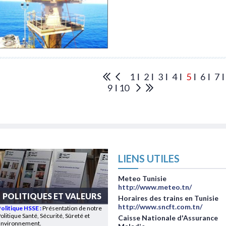
1
2
3
4
5
6
7
9
10
LIENS UTILES
Meteo Tunisie
http://www.meteo.tn/
POLITIQUES ET VALEURS
Horaires des trains en Tunisie
http://www.sncft.com.tn/
Politique HSSE
:
Présentation de notre
olitique Santé, Sécurité, Sûreté et
Caisse Nationale d'Assurance
Environnement.