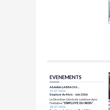
28-07-2026
Employé du Mois - Juillet 2026
Pour le mois de Juillet 2026, le prix
Employé du mois est attribué à
M.
EVENEMENTS
.
Abdallah LABBAOUI..
15-07-2026
Employé du Mois - Juin 2026
La Direction Générale continue dans
l'initiative
...
"EMPLOYE DU MOIS"
28-07-2026
Employé du Mois - Juillet 2026
P
28-07-2026
Pour le mois de Juillet 2026, le prix
Employé du Mois - Juillet 2026