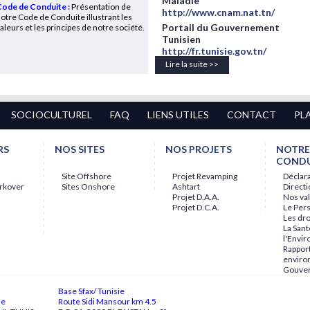
Maladie
ode de Conduite :
Présentation de
http://www.cnam.nat.tn/
otre Code de Conduite illustrant les
Portail du Gouvernement
aleurs et les principes de notre société.
Tunisien
http://fr.tunisie.gov.tn/
Lire la suite >>
SOCIOCULTUREL
FAQ
LIENS UTILES
CONTACT
PL
RS
NOS SITES
NOS PROJETS
NOTRE
CONDU
Site Offshore
Projet Revamping
Déclara
rkover
Sites Onshore
Ashtart
Direct
Projet D.A.A.
Nos va
Projet D.C.A.
Le Per
Les dr
La Sant
l'Envi
Rapport
envir
Gouve
Base Sfax/ Tunisie
ne
Route Sidi Mansour km 4.5