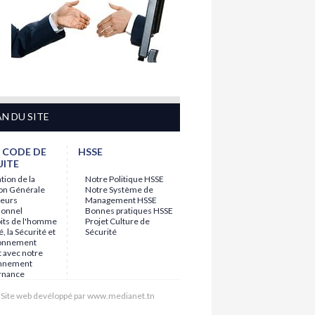
AN DU SITE
 CODE DE
HSSE
ITE
tion de la
Notre Politique HSSE
ion Générale
Notre Système de
leurs
Management HSSE
sonnel
Bonnes pratiques HSSE
oits de l'homme
Projet Culture de
é, la Sécurité et
Sécurité
ronnement
 avec notre
onnement
rnance
Site web devéloppé par www.medianet.tn