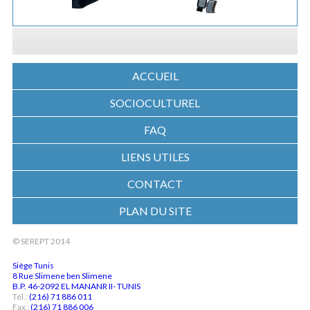
ACCUEIL
SOCIOCULTUREL
FAQ
LIENS UTILES
CONTACT
PLAN DU SITE
© SEREPT 2014
Siège Tunis
8 Rue Slimene ben Slimene
B.P. 46-2092 EL MANANR II- TUNIS
Tél.:
(216) 71 886 011
Fax :
(216) 71 886 006