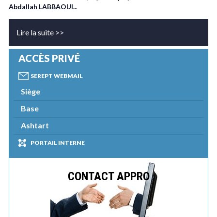
Abdallah LABBAOUI..
.
Lire la suite >>
ACCÈS PRIVÉ
SEREPT WEBMAIL
Siège
Base
Ashtart
PORTAIL INTERNE
CONTACT APPRO