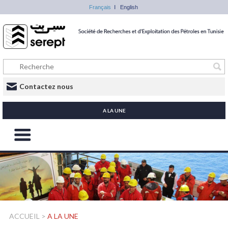
Français
English
Contactez nous
A LA UNE
ACCUEIL
>
A LA UNE