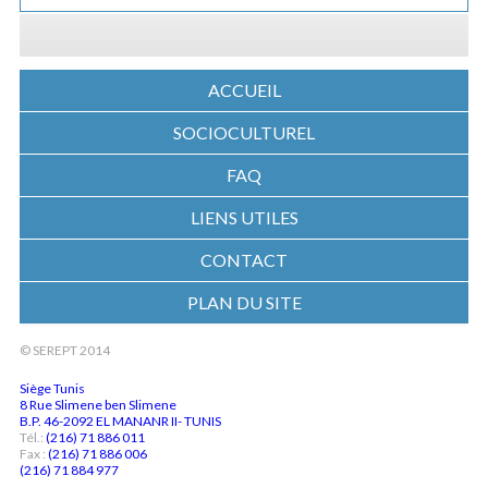
ACCUEIL
SOCIOCULTUREL
FAQ
LIENS UTILES
CONTACT
PLAN DU SITE
© SEREPT 2014
Siège Tunis
8 Rue Slimene ben Slimene
B.P. 46-2092 EL MANANR II- TUNIS
Tél.:
(216) 71 886 011
Fax :
(216) 71 886 006
(216) 71 884 977